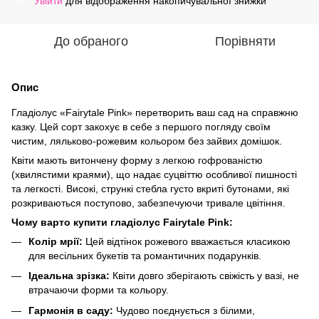
Увійти
для відображення накопичувальної знижки
%
До обраного
Порівняти
Опис
Гладіолус «Fairytale Pink» перетворить ваш сад на справжню
казку. Цей сорт закохує в себе з першого погляду своїм
чистим, ляльково-рожевим кольором без зайвих домішок.
Квіти мають витончену форму з легкою гофрованістю
(хвилястими краями), що надає суцвіттю особливої пишності
та легкості. Високі, стрункі стебла густо вкриті бутонами, які
розкриваються поступово, забезпечуючи тривале цвітіння.
Чому варто купити гладіолус Fairytale Pink:
Колір мрії:
Цей відтінок рожевого вважається класикою
для весільних букетів та романтичних подарунків.
Ідеальна зрізка:
Квіти довго зберігають свіжість у вазі, не
втрачаючи форми та кольору.
Гармонія в саду:
Чудово поєднується з білими,