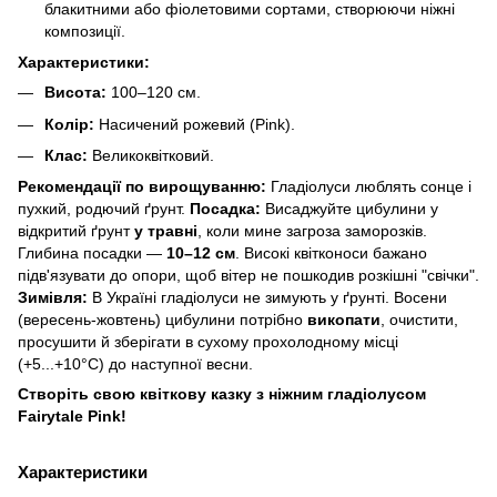
блакитними або фіолетовими сортами, створюючи ніжні
композиції.
Характеристики:
Висота:
100–120 см.
Колір:
Насичений рожевий (Pink).
Клас:
Великоквітковий.
Рекомендації по вирощуванню:
Гладіолуси люблять сонце і
пухкий, родючий ґрунт.
Посадка:
Висаджуйте цибулини у
відкритий ґрунт
у травні
, коли мине загроза заморозків.
Глибина посадки —
10–12 см
. Високі квітконоси бажано
підв'язувати до опори, щоб вітер не пошкодив розкішні "свічки".
Зимівля:
В Україні гладіолуси не зимують у ґрунті. Восени
(вересень-жовтень) цибулини потрібно
викопати
, очистити,
просушити й зберігати в сухому прохолодному місці
(+5...+10°C) до наступної весни.
Створіть свою квіткову казку з ніжним гладіолусом
Fairytale Pink!
Характеристики