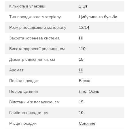
Кількість в упаковці
1 шт
Тип посадкового матеріалу
Цибулина та бульби
Розмір посадкового матеріалу
12/14
Закрита коренева система
Ні
Висота дорослої рослини, см
110
Діаметр однієї квітки, см
15
Аромат
Ні
Період посадки
Весна
Період цвітіння
Літо
,
Осінь
Відстань між посадкою, см
15
Глибина посадки, см
10
Місце посадки
Сонячне