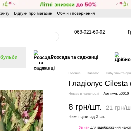
сайту
Відгуки про магазин
Обмін і повернення
063-021-60-92
Г
 бульби
Розсада та саджанці
Головна
Каталог
Цибулини та бул
Гладіолус Cilesta
Немає в наявності
Артикул: g0010
8 грн/шт.
21 грн/ш
Нижчі ціни від 2 шт.
Увійти
для відображення накоп
%