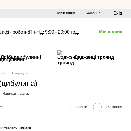
Вхід
Порівняння
Бажання
Мій кошик
рафік роботи:
Пн-Нд: 9:00 - 20:00 год.
Дрібноцибулинні
Саджанці троянд
ьби
Гладіолуси
 (цибулина)
Написати відгук
т.
Порівняти
В бажання
ичувальної знижки