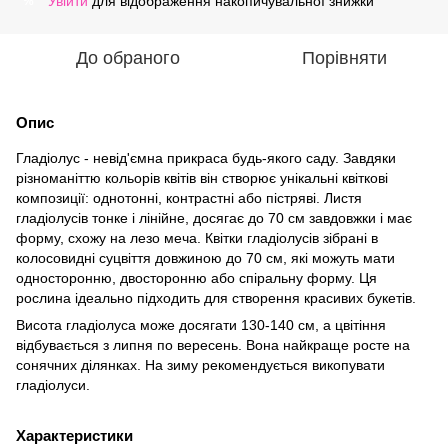
Увійти
для відображення накопичувальної знижки
%
До обраного
Порівняти
Опис
Гладіолус - невід'ємна прикраса будь-якого саду. Завдяки
різноманіттю кольорів квітів він створює унікальні квіткові
композиції: однотонні, контрастні або пістряві. Листя
гладіолусів тонке і лінійне, досягає до 70 см завдовжки і має
форму, схожу на лезо меча. Квітки гладіолусів зібрані в
колосовидні суцвіття довжиною до 70 см, які можуть мати
односторонню, двосторонню або спіральну форму. Ця
рослина ідеально підходить для створення красивих букетів.
Висота гладіолуса може досягати 130-140 см, а цвітіння
відбувається з липня по вересень. Вона найкраще росте на
сонячних ділянках. На зиму рекомендується викопувати
гладіолуси.
Характеристики