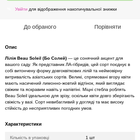
Увійти
для відображення накопичувальної знижки
%
До обраного
Порівняти
Опис
Лілія Beau Soleil (Бо Солей)
— це сонячний акцент для
вашого саду. Як представник ЛА-гібридів, цей сорт поєднує в
собі витончену форму довгоквіткових лілій та неймовірну
витривалість азіатських сортів. Великі, спрямовані вгору квіти
мають насичений лимонно-жовтий відтінок, який виглядає
свіжим та яскравим навіть у напівтіні. Міцні стебла роблять
Beau Soleil ідеальною для зрізу, оскільки квіти довго зберігають
свіжість у вазі. Сорт невибагливий у догляді та має високу
стійкість до несприятливих погодних умов.
Характеристики
Кількість в упаковці
1 шт