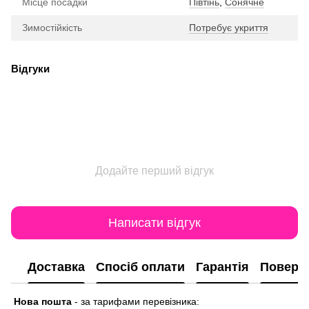
Місце посадки
Півтінь
,
Сонячне
Зимостійкість
Потребує укриття
Відгуки
Додайте перший відгук
Написати відгук
Доставка
Спосіб оплати
Гарантія
Поверн
Нова пошта
-
за тарифами перевізника: