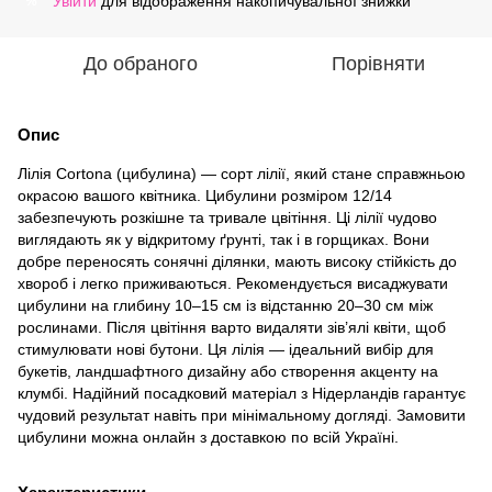
Увійти
для відображення накопичувальної знижки
%
До обраного
Порівняти
Опис
Лілія Cortona (цибулина) — сорт лілії, який стане справжньою
окрасою вашого квітника. Цибулини розміром 12/14
забезпечують розкішне та тривале цвітіння. Ці лілії чудово
виглядають як у відкритому ґрунті, так і в горщиках. Вони
добре переносять сонячні ділянки, мають високу стійкість до
хвороб і легко приживаються. Рекомендується висаджувати
цибулини на глибину 10–15 см із відстанню 20–30 см між
рослинами. Після цвітіння варто видаляти зів’ялі квіти, щоб
стимулювати нові бутони. Ця лілія — ідеальний вибір для
букетів, ландшафтного дизайну або створення акценту на
клумбі. Надійний посадковий матеріал з Нідерландів гарантує
чудовий результат навіть при мінімальному догляді. Замовити
цибулини можна онлайн з доставкою по всій Україні.