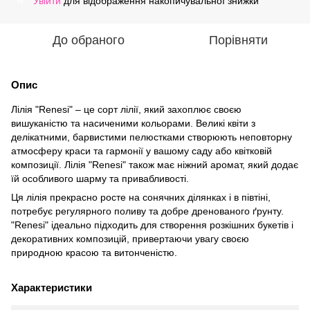
Увійти
для відображення накопичувальної знижки
%
До обраного
Порівняти
Опис
Лілія "Renesi" – це сорт лілії, який захоплює своєю
вишуканістю та насиченими кольорами. Великі квіти з
делікатними, барвистими пелюстками створюють неповторну
атмосферу краси та гармонії у вашому саду або квітковій
композиції. Лілія "Renesi" також має ніжний аромат, який додає
їй особливого шарму та привабливості.
Ця лілія прекрасно росте на сонячних ділянках і в півтіні,
потребує регулярного поливу та добре дренованого ґрунту.
"Renesi" ідеально підходить для створення розкішних букетів і
декоративних композицій, привертаючи увагу своєю
природною красою та витонченістю.
Характеристики