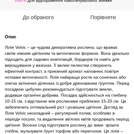
Увійти
для відображення накопичувальної знижки
%
До обраного
Порівняти
Опис
Лілія Volvic – це чудова декоративна рослина, що вражає
своїм ніжним цвітінням та витонченою формою. Вона ідеально
підходить для садових композицій, бордюрів та навіть для
вирощування у вазонах. Її великі пелюстки створюють
ефектний контраст, а приємний аромат наповнює повітря
нотками витонченості. Лілія найкраще росте на сонячних або
злегка затінених ділянках із добре дренованим ґрунтом. Перед
посадкою цибулин рекомендується підготувати землю,
додавши органічні добрива. Посадка здійснюється на глибину
10-15 см, з відстанню між рослинами приблизно 15-20 см. Це
забезпечить оптимальний ріст і розкішне цвітіння. Догляд за
Лілія Volvic нескладний – регулярний полив, особливо в
періоди посухи, та видалення зів’ялих квітів продовжать період
цвітіння. Восени слід підготувати рослину до зими: зрізати
стебла, мульчувати ґрунт торфом або перегноєм. Ця лілія –