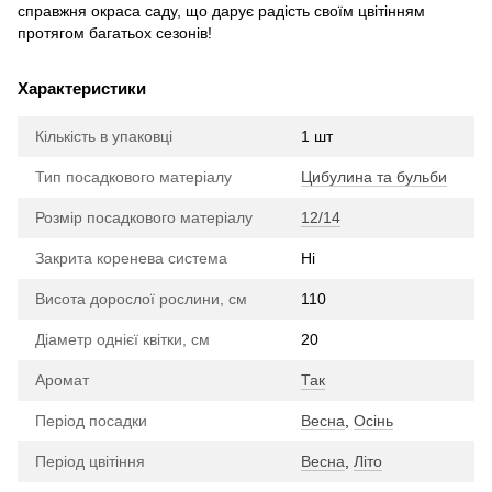
справжня окраса саду, що дарує радість своїм цвітінням
протягом багатьох сезонів!
Характеристики
Кількість в упаковці
1 шт
Тип посадкового матеріалу
Цибулина та бульби
Розмір посадкового матеріалу
12/14
Закрита коренева система
Ні
Висота дорослої рослини, см
110
Діаметр однієї квітки, см
20
Аромат
Так
Період посадки
Весна
,
Осінь
Період цвітіння
Весна
,
Літо