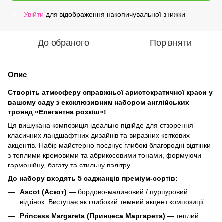
Увійти
для відображення накопичувальної знижки
%
До обраного
Порівняти
Опис
Створіть атмосферу справжньої аристократичної краси у
вашому саду з ексклюзивним набором англійських
троянд «Елегантна розкіш»!
Ця вишукана композиція ідеально підійде для створення
класичних ландшафтних дизайнів та виразних квіткових
акцентів. Набір майстерно поєднує глибокі благородні відтінки
з теплими кремовими та абрикосовими тонами, формуючи
гармонійну, багату та стильну палітру.
До набору входять 5 саджанців преміум-сортів:
Ascot (Аскот)
— бордово-малиновий / пурпуровий
відтінок. Виступає як глибокий темний акцент композиції.
Princess Margareta (Принцеса Маргарета)
— теплий