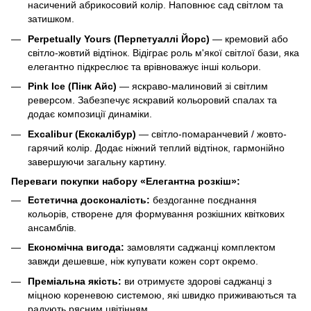
насичений абрикосовий колір. Наповнює сад світлом та
затишком.
Perpetually Yours (Перпетуаллі Йорс)
— кремовий або
світло-жовтий відтінок. Відіграє роль м'якої світлої бази, яка
елегантно підкреслює та врівноважує інші кольори.
Pink Ice (Пінк Айс)
— яскраво-малиновий зі світлим
реверсом. Забезпечує яскравий кольоровий спалах та
додає композиції динаміки.
Excalibur (Екскалібур)
— світло-помаранчевий / жовто-
гарячий колір. Додає ніжний теплий відтінок, гармонійно
завершуючи загальну картину.
Переваги покупки набору «Елегантна розкіш»:
Естетична досконалість:
бездоганне поєднання
кольорів, створене для формування розкішних квіткових
ансамблів.
Економічна вигода:
замовляти саджанці комплектом
завжди дешевше, ніж купувати кожен сорт окремо.
Преміальна якість:
ви отримуєте здорові саджанці з
міцною кореневою системою, які швидко приживаються та
радують рясним цвітінням.