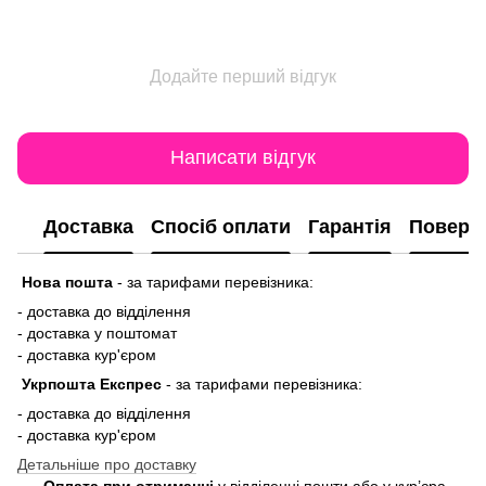
Додайте перший відгук
Написати відгук
Доставка
Спосіб оплати
Гарантія
Поверн
Нова пошта
-
за тарифами перевізника:
- доставка до відділення
- доставка у поштомат
- доставка кур'єром
Укрпошта Експрес
-
за тарифами перевізника:
- доставка до відділення
- доставка кур'єром
Детальніше про доставку
Оплата при отриманні
у відділенні пошти або у кур’єра