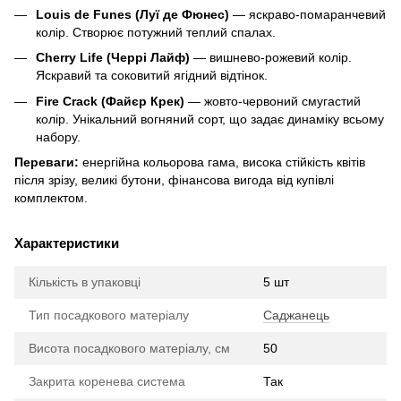
Louis de Funes (Луї де Фюнес)
— яскраво-помаранчевий
колір. Створює потужний теплий спалах.
Cherry Life (Черрі Лайф)
— вишнево-рожевий колір.
Яскравий та соковитий ягідний відтінок.
Fire Crack (Файєр Крек)
— жовто-червоний смугастий
колір. Унікальний вогняний сорт, що задає динаміку всьому
набору.
Переваги:
енергійна кольорова гама, висока стійкість квітів
після зрізу, великі бутони, фінансова вигода від купівлі
комплектом.
Характеристики
Кількість в упаковці
5 шт
Тип посадкового матеріалу
Саджанець
Висота посадкового матеріалу, см
50
Закрита коренева система
Так