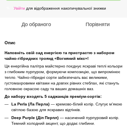
Увійти
для відображення накопичувальної знижки
%
До обраного
Порівняти
Опис
Наповніть свій сад енергією та пристрастю з набором
чайно-гібридних троянд «Вогняний мікс»!
Ця енергійна палітра майстерно поєднує яскраві теплі кольори
з глибоким пурпуром, формуючи композицію, що випромінює
тепло. Чайно-гібридні сорти забезпечать вас великими,
густомахровими квітами на довгих рівних стеблах, які стануть
головною окрасою саду та ваших домашніх ваз.
До набору входять 5 саджанців преміум-сортів:
La Perla (Ла Перла)
— кремово-білий колір. Слугує м'якою
світлою базою для яскравих відтінків.
Deep Purple (Діп Перпл)
— насичений пурпуровий колір.
Темний холодний акцент, що додає глибини.