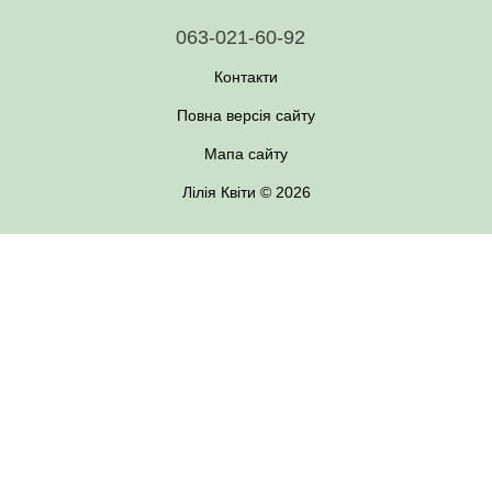
063-021-60-92
Контакти
Повна версія сайту
Мапа сайту
Лілія Квіти © 2026