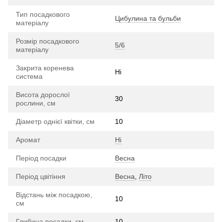
Тип посадкового
Цибулина та бульби
матеріалу
Розмір посадкового
5/6
матеріалу
Закрита коренева
Ні
система
Висота дорослої
30
рослини, см
Діаметр однієї квітки, см
10
Аромат
Ні
Період посадки
Весна
Період цвітіння
Весна
,
Літо
Відстань між посадкою,
10
см
Глибина посадки, см
10