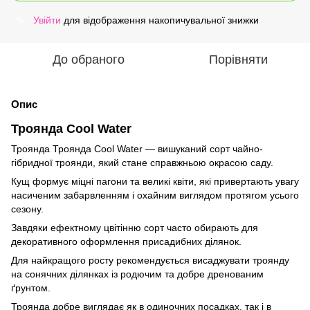
Увійти
для відображення накопичувальної знижки
%
До обраного
Порівняти
Опис
Троянда Cool Water
Троянда Троянда Cool Water — вишуканий сорт чайно-
гібридної троянди, який стане справжньою окрасою саду.
Кущ формує міцні пагони та великі квіти, які привертають увагу
насиченим забарвленням і охайним виглядом протягом усього
сезону.
Завдяки ефектному цвітінню сорт часто обирають для
декоративного оформлення присадибних ділянок.
Для найкращого росту рекомендується висаджувати троянду
на сонячних ділянках із родючим та добре дренованим
ґрунтом.
Троянда добре виглядає як в одиночних посадках, так і в