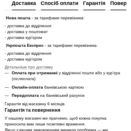
Доставка
Спосіб оплати
Гарантія
Поверн
Нова пошта
-
за тарифами перевізника:
- доставка до відділення
- доставка у поштомат
- доставка кур'єром
Укрпошта Експрес
-
за тарифами перевізника:
- доставка до відділення
- доставка кур'єром
Детальніше про доставку
Оплата при отриманні
у відділенні пошти або у кур’єра
(післяплата)
Онлайн-оплата
банківською карткою
Передоплата
на банківський рахунок
Гарантія від магазину 6 місяців.
Гарантія та повернення
У нашому магазині ми прагнемо, щоб кожна покупка
приносила вам лише позитивні враження.
Якщо з вашим замовленням виникла проблема — ми