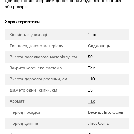
Цей сорт стане яскравим доповненням будь-якого квітника
або розарію.
Характеристики
Кількість в упаковці
1 шт
Тип посадкового матеріалу
Саджанець
Висота посадкового матеріалу, см
50
Закрита коренева система
Так
Висота дорослої рослини, см
110
Діаметр однієї квітки, см
15
Аромат
Так
Період посадки
Весна
,
Літо
,
Осінь
Період цвітіння
Літо
,
Осінь