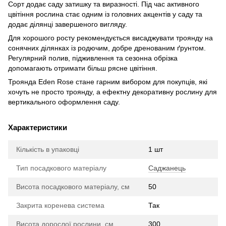
Сорт додає саду затишку та виразності. Під час активного
цвітіння рослина стає одним із головних акцентів у саду та
додає ділянці завершеного вигляду.
Для хорошого росту рекомендується висаджувати троянду на
сонячних ділянках із родючим, добре дренованим ґрунтом.
Регулярний полив, підживлення та сезонна обрізка
допомагають отримати більш рясне цвітіння.
Троянда Eden Rose стане гарним вибором для покупців, які
хочуть не просто троянду, а ефектну декоративну рослину для
вертикального оформлення саду.
Характеристики
Кількість в упаковці
1 шт
Тип посадкового матеріалу
Саджанець
Висота посадкового матеріалу, см
50
Закрита коренева система
Так
Висота дорослої рослини, см
300