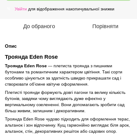
Увійти
для відображення накопичувальної знижки
%
До обраного
Порівняти
Опис
Троянда Eden Rose
Троянда Eden Rose
— плетиста троянда з пишними
бутонами та романтичним характером цвітіння. Такі сорти
особливо цінуються за здатність швидко прикрашати сад і
створювати об’ємне квітуче оформлення.
Плетисті троянди формують довгі пагони та велику кількість
бутонів, завдяки чому виглядають дуже ефектно у
вертикальному озелененні. Вони допомагають зробити сад
більш живим, затишним і декоративним.
Троянда Eden Rose чудово підходить для оформлення терас,
альтанок і зон відпочинку. Кущ гармонійно виглядає біля арок,
альтанок, стін, декоративних решіток або садових опор.