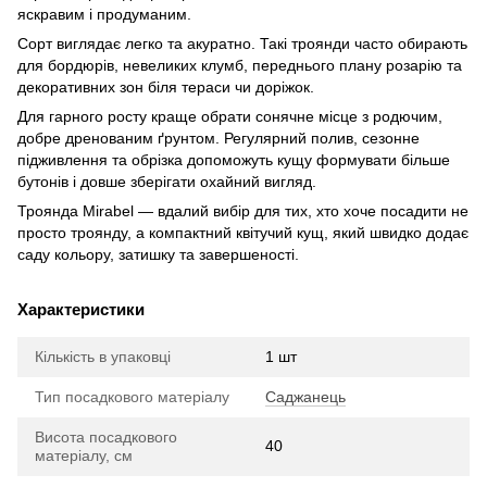
яскравим і продуманим.
Сорт виглядає легко та акуратно. Такі троянди часто обирають
для бордюрів, невеликих клумб, переднього плану розарію та
декоративних зон біля тераси чи доріжок.
Для гарного росту краще обрати сонячне місце з родючим,
добре дренованим ґрунтом. Регулярний полив, сезонне
підживлення та обрізка допоможуть кущу формувати більше
бутонів і довше зберігати охайний вигляд.
Троянда Mirabel — вдалий вибір для тих, хто хоче посадити не
просто троянду, а компактний квітучий кущ, який швидко додає
саду кольору, затишку та завершеності.
Характеристики
Кількість в упаковці
1 шт
Тип посадкового матеріалу
Саджанець
Висота посадкового
40
матеріалу, см