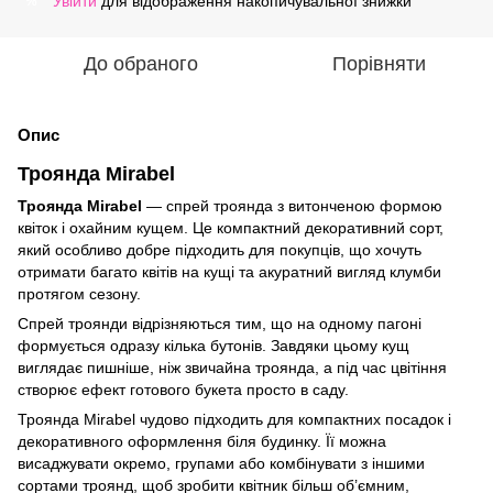
Увійти
для відображення накопичувальної знижки
%
До обраного
Порівняти
Опис
Троянда Mirabel
Троянда Mirabel
— спрей троянда з витонченою формою
квіток і охайним кущем. Це компактний декоративний сорт,
який особливо добре підходить для покупців, що хочуть
отримати багато квітів на кущі та акуратний вигляд клумби
протягом сезону.
Спрей троянди відрізняються тим, що на одному пагоні
формується одразу кілька бутонів. Завдяки цьому кущ
виглядає пишніше, ніж звичайна троянда, а під час цвітіння
створює ефект готового букета просто в саду.
Троянда Mirabel чудово підходить для компактних посадок і
декоративного оформлення біля будинку. Її можна
висаджувати окремо, групами або комбінувати з іншими
сортами троянд, щоб зробити квітник більш об’ємним,