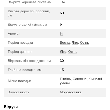
Закрита коренева система
Так
Висота дорослої рослини,
60
см
Діаметр однієї квітки, см
5
Аромат
Ні
Період посадки
Весна
,
Літо
,
Осінь
Період цвітіння
Літо
,
Осінь
Відстань між посадкою, см
30
Глибина посадки, см
15
Півтінь
,
Сонячне
,
Кімнатні
Місце посадки
умови
Зимостійкість
Морозостійка
Відгуки