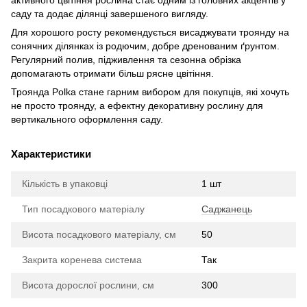
активного цвітіння рослина стає одним із головних акцентів у
саду та додає ділянці завершеного вигляду.
Для хорошого росту рекомендується висаджувати троянду на
сонячних ділянках із родючим, добре дренованим ґрунтом.
Регулярний полив, підживлення та сезонна обрізка
допомагають отримати більш рясне цвітіння.
Троянда Polka стане гарним вибором для покупців, які хочуть
не просто троянду, а ефектну декоративну рослину для
вертикального оформлення саду.
Характеристики
Кількість в упаковці
1 шт
Тип посадкового матеріалу
Саджанець
Висота посадкового матеріалу, см
50
Закрита коренева система
Так
Висота дорослої рослини, см
300