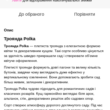
Увійти
для відображення накопичувальної знижки
%
До обраного
Порівняти
Опис
Троянда Polka
Троянда Polka
— плетиста троянда з елегантною формою
квітки та декоративним кущем. Такі сорти особливо цінуються
за здатність швидко прикрашати сад і створювати об’ємне
квітуче оформлення.
Плетисті троянди формують довгі пагони та велику кількість
бутонів, завдяки чому виглядають дуже ефектно у
вертикальному озелененні. Вони допомагають зробити сад
більш живим, затишним і декоративним.
Троянда Polka чудово підходить для романтичних садів і
класичних розаріїв. Кущ гармонійно виглядає біля арок,
альтанок, стін, декоративних решіток або садових опор.
Сорт створює атмосферу дорогого доглянутого саду. Під час