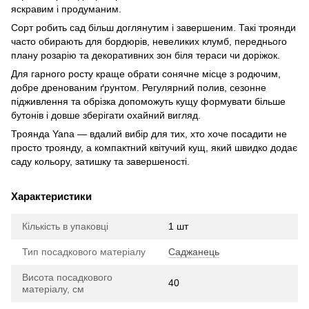
яскравим і продуманим.
Сорт робить сад більш доглянутим і завершеним. Такі троянди
часто обирають для бордюрів, невеликих клумб, переднього
плану розарію та декоративних зон біля тераси чи доріжок.
Для гарного росту краще обрати сонячне місце з родючим,
добре дренованим ґрунтом. Регулярний полив, сезонне
підживлення та обрізка допоможуть кущу формувати більше
бутонів і довше зберігати охайний вигляд.
Троянда Yana — вдалий вибір для тих, хто хоче посадити не
просто троянду, а компактний квітучий кущ, який швидко додає
саду кольору, затишку та завершеності.
Характеристики
Кількість в упаковці
1 шт
Тип посадкового матеріалу
Саджанець
Висота посадкового
40
матеріалу, см