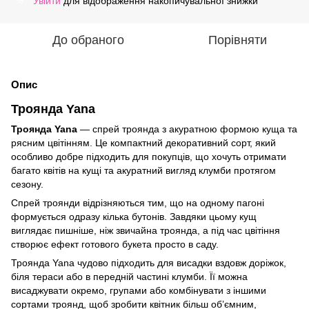
Увійти
для відображення накопичувальної знижки
%
До обраного
Порівняти
Опис
Троянда Yana
Троянда Yana
— спрей троянда з акуратною формою куща та
рясним цвітінням. Це компактний декоративний сорт, який
особливо добре підходить для покупців, що хочуть отримати
багато квітів на кущі та акуратний вигляд клумби протягом
сезону.
Спрей троянди відрізняються тим, що на одному пагоні
формується одразу кілька бутонів. Завдяки цьому кущ
виглядає пишніше, ніж звичайна троянда, а під час цвітіння
створює ефект готового букета просто в саду.
Троянда Yana чудово підходить для висадки вздовж доріжок,
біля тераси або в передній частині клумби. Її можна
висаджувати окремо, групами або комбінувати з іншими
сортами троянд, щоб зробити квітник більш об’ємним,