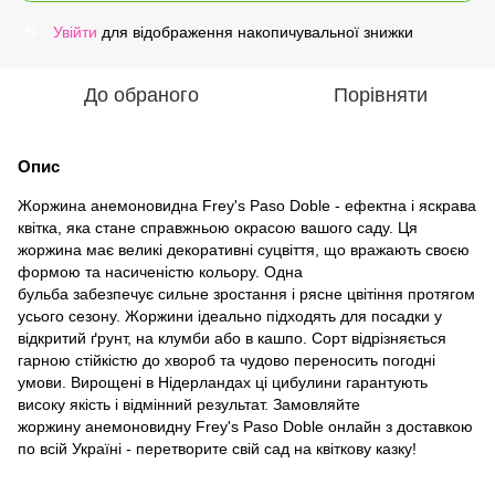
Увійти
для відображення накопичувальної знижки
%
До обраного
Порівняти
Опис
Жоржина анемоновидна Frey's Paso Doble - ефектна і яскрава
квітка, яка стане справжньою окрасою вашого саду. Ця
жоржина має великі декоративні суцвіття, що вражають своєю
формою та насиченістю кольору. Одна
бульба забезпечує сильне зростання і рясне цвітіння протягом
усього сезону. Жоржини ідеально підходять для посадки у
відкритий ґрунт, на клумби або в кашпо. Сорт відрізняється
гарною стійкістю до хвороб та чудово переносить погодні
умови. Вирощені в Нідерландах ці цибулини гарантують
високу якість і відмінний результат. Замовляйте
жоржину анемоновидну Frey's Paso Doble онлайн з доставкою
по всій Україні - перетворите свій сад на квіткову казку!