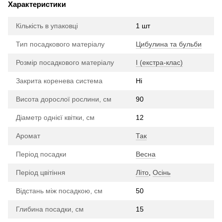
Характеристики
Кількість в упаковці
1 шт
Тип посадкового матеріалу
Цибулина та бульби
Розмір посадкового матеріалу
I (екстра-клас)
Закрита коренева система
Ні
Висота дорослої рослини, см
90
Діаметр однієї квітки, см
12
Аромат
Так
Період посадки
Весна
Період цвітіння
Літо
,
Осінь
Відстань між посадкою, см
50
Глибина посадки, см
15