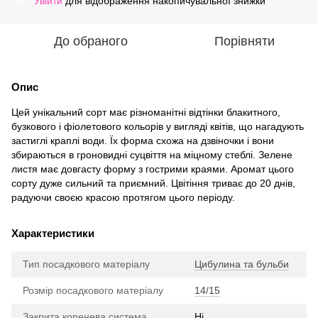
Увійти
для відображення накопичувальної знижки
%
До обраного
Порівняти
Опис
Цей унікальний сорт має різноманітні відтінки блакитного,
бузкового і фіолетового кольорів у вигляді квітів, що нагадують
застиглі краплі води. Їх форма схожа на дзвіночки і вони
збираються в гроновидні суцвіття на міцному стеблі. Зелене
листя має довгасту форму з гострими краями. Аромат цього
сорту дуже сильний та приємний. Цвітіння триває до 20 днів,
радуючи своєю красою протягом цього періоду.
Характеристики
Тип посадкового матеріалу
Цибулина та бульби
Розмір посадкового матеріалу
14/15
Закрита коренева система
Ні