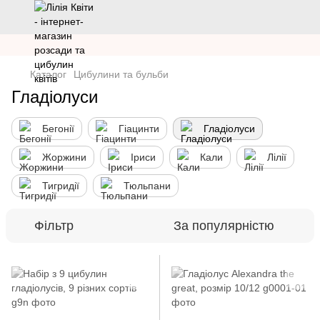
Каталог
Цибулини та бульби
Гладіолуси
Бегонії
Гіацинти
Гладіолуси
Жоржини
Іриси
Кали
Лілії
Тигридії
Тюльпани
Фільтр
За популярністю