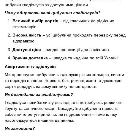
цибулин гладіолусів за доступними цінами.
Чому обирають наші цибулини гладіолусів?
Великий вибір сортів
– від класичних до рідкісних
екземплярів.
Висока якість
– усі цибулини проходять перевірку перед
відправкою.
Доступні ціни
– вигідні пропозиції для садівників.
Зручна доставка
– швидка та надійна по всій Україні.
Асортимент гладіолусів
Ми пропонуємо цибулини гладіолусів різних кольорів, висоти
та періодів цвітіння. Червоні, білі, рожеві, жовті та двоколірні
сорти додадуть вашому квітнику неповторності.
Як доглядати за гладіолусами?
Гладіолуси невибагливі у догляді, але потребують родючого
ґрунту та сонячного місця. Висаджуйте цибулини навесні,
забезпечте регулярний полив і підживлення – і вже влітку
насолоджуйтеся пишним цвітінням.
Як замовити?