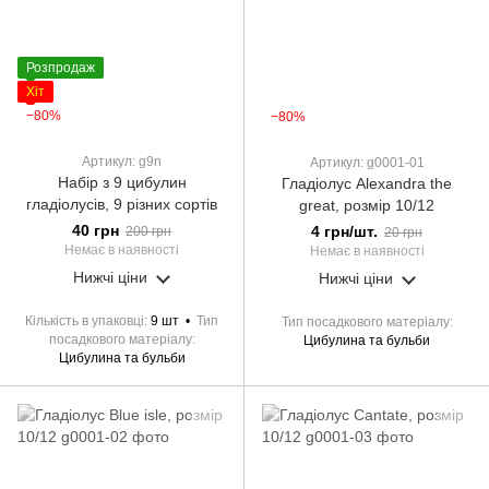
Розпродаж
Хіт
−80%
−80%
Артикул: g9n
Артикул: g0001-01
Набір з 9 цибулин
Гладіолус Alexandra the
гладіолусів, 9 різних сортів
great, розмір 10/12
40 грн
4 грн/шт.
200 грн
20 грн
Немає в наявності
Немає в наявності
Нижчі ціни
Нижчі ціни
Кількість в упаковці
9 шт
Тип
Тип посадкового матеріалу
посадкового матеріалу
Цибулина та бульби
Цибулина та бульби