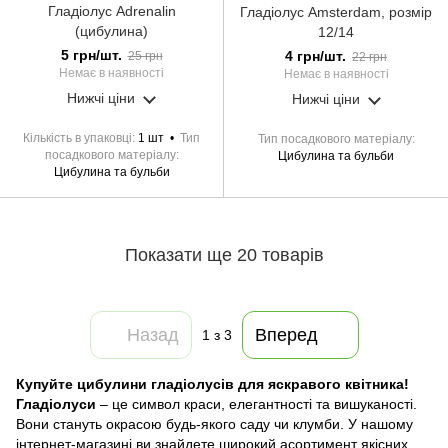
Гладіолус Adrenalin
Гладіолус Amsterdam, розмір
(цибулина)
12/14
5 грн/шт.
4 грн/шт.
25 грн
22 грн
Немає в наявності
Немає в наявності
Нижчі ціни
Нижчі ціни
Кількість в упаковці
1 шт
Тип
Тип посадкового матеріалу
посадкового матеріалу
Цибулина та бульби
Цибулина та бульби
Показати ще 20 товарів
Назад
Вперед
1
з 3
Купуйте цибулини гладіолусів для яскравого квітника!
Гладіолуси
– це символ краси, елегантності та вишуканості.
Вони стануть окрасою будь-якого саду чи клумби. У нашому
інтернет-магазині ви знайдете широкий асортимент якісних