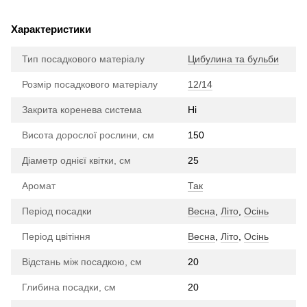
Характеристики
Тип посадкового матеріалу
Цибулина та бульби
Розмір посадкового матеріалу
12/14
Закрита коренева система
Ні
Висота дорослої рослини, см
150
Діаметр однієї квітки, см
25
Аромат
Так
Період посадки
Весна
,
Літо
,
Осінь
Період цвітіння
Весна
,
Літо
,
Осінь
Відстань між посадкою, см
20
Глибина посадки, см
20