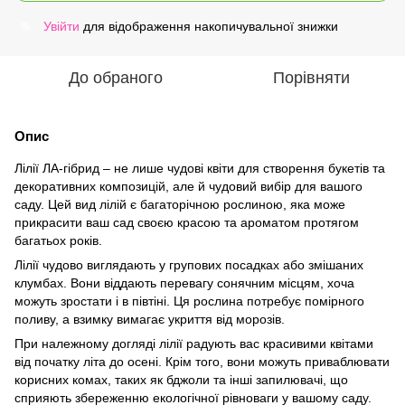
Увійти
для відображення накопичувальної знижки
%
До обраного
Порівняти
Опис
Лілії ЛА-гібрид – не лише чудові квіти для створення букетів та
декоративних композицій, але й чудовий вибір для вашого
саду. Цей вид лілій є багаторічною рослиною, яка може
прикрасити ваш сад своєю красою та ароматом протягом
багатьох років.
Лілії чудово виглядають у групових посадках або змішаних
клумбах. Вони віддають перевагу сонячним місцям, хоча
можуть зростати і в півтіні. Ця рослина потребує помірного
поливу, а взимку вимагає укриття від морозів.
При належному догляді лілії радують вас красивими квітами
від початку літа до осені. Крім того, вони можуть приваблювати
корисних комах, таких як бджоли та інші запилювачі, що
сприяють збереженню екологічної рівноваги у вашому саду.