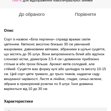
Увійти
для відображення накопичувальної знижки
%
До обраного
Порівняти
Опис
Сорт із назвою «Біла перлина» справді вражає своїм
цвітінням. Квітконіс висотою близько 30 см увінчаний
махровими, дзвінковими квітками, зібраними в щільні суцвіття,
що містять до 35 штук. Вони випромінюють білий або відтінок
слонової кістки, діаметром 3,5-4 см і довжиною приблизно
стільки ж або трохи більше. Аромат квітів солодкий, але
стійкий. Суцвіття має форму кулі або циліндра та висоту 10-15
см. Цей сорт цвіте тривало, до трьох тижнів, надаючи саду
вишуканої чарівності. Листя ж лінійне, гладке, синьо-зелене,
зібране в прикореневі розетки по 9 штук. Їхня довжина
варіюється від 10 до 30 см.
Характеристики