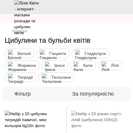
Каталог
Цибулини та бульби квітів
Бегонії
Гіацинти
Гладіолуси
Жоржини
Іриси
Кали
Лілії
Тигридії
Тюльпани
Фільтр
За популярністю