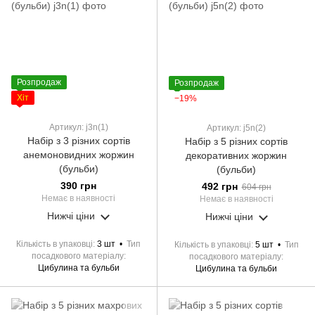
Розпродаж
Розпродаж
Хіт
−19%
Артикул: j3n(1)
Артикул: j5n(2)
Набір з 3 різних сортів
Набір з 5 різних сортів
анемоновидних жоржин
декоративних жоржин
(бульби)
(бульби)
390 грн
492 грн
604 грн
Немає в наявності
Немає в наявності
Нижчі ціни
Нижчі ціни
Кількість в упаковці
3 шт
Тип
Кількість в упаковці
5 шт
Тип
посадкового матеріалу
посадкового матеріалу
Цибулина та бульби
Цибулина та бульби