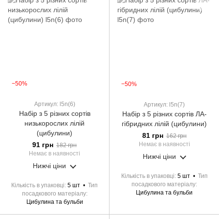
−50%
−50%
Артикул: l5n(6)
Артикул: l5n(7)
Набір з 5 різних сортів
Набір з 5 різних сортів ЛА-
низькорослих лілій
гібридних лілій (цибулини)
(цибулини)
81 грн
162 грн
91 грн
Немає в наявності
182 грн
Немає в наявності
Нижчі ціни
Нижчі ціни
Кількість в упаковці
5 шт
Тип
посадкового матеріалу
Кількість в упаковці
5 шт
Тип
Цибулина та бульби
посадкового матеріалу
Цибулина та бульби