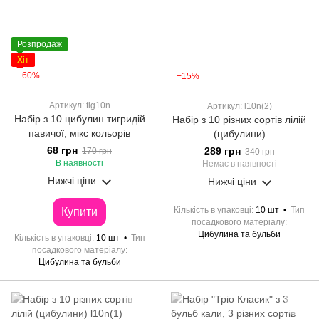
Розпродаж
Хіт
−60%
−15%
Артикул: tig10n
Артикул: l10n(2)
Набір з 10 цибулин тигридій
Набір з 10 різних сортів лілій
павичої, мікс кольорів
(цибулини)
68 грн
289 грн
170 грн
340 грн
В наявності
Немає в наявності
Нижчі ціни
Нижчі ціни
Кількість в упаковці
10 шт
Тип
Купити
посадкового матеріалу
Цибулина та бульби
Кількість в упаковці
10 шт
Тип
посадкового матеріалу
Цибулина та бульби