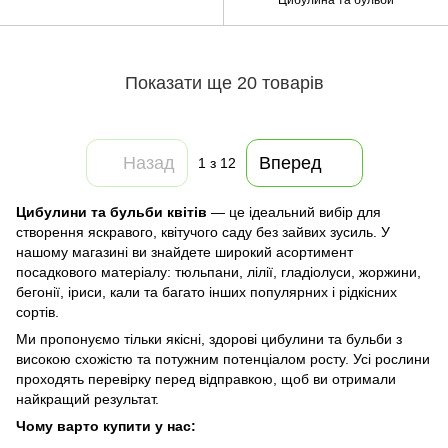
Цибулина та бульби
Показати ще 20 товарів
Назад
Вперед
1
з 12
Цибулини та бульби квітів
— це ідеальний вибір для
створення яскравого, квітучого саду без зайвих зусиль. У
нашому магазині ви знайдете широкий асортимент
посадкового матеріалу: тюльпани, лілії, гладіолуси, жоржини,
бегонії, іриси, кали та багато інших популярних і рідкісних
сортів.
Ми пропонуємо тільки якісні, здорові цибулини та бульби з
високою схожістю та потужним потенціалом росту. Усі рослини
проходять перевірку перед відправкою, щоб ви отримали
найкращий результат.
Чому варто купити у нас: