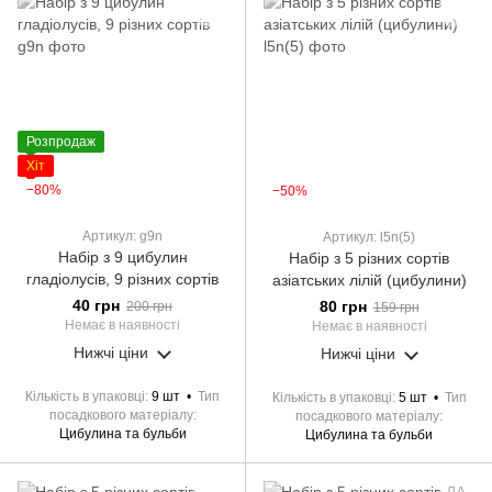
Розпродаж
Хіт
−80%
−50%
Артикул: g9n
Артикул: l5n(5)
Набір з 9 цибулин
Набір з 5 різних сортів
гладіолусів, 9 різних сортів
азіатських лілій (цибулини)
40 грн
80 грн
200 грн
159 грн
Немає в наявності
Немає в наявності
Нижчі ціни
Нижчі ціни
Кількість в упаковці
9 шт
Тип
Кількість в упаковці
5 шт
Тип
посадкового матеріалу
посадкового матеріалу
Цибулина та бульби
Цибулина та бульби