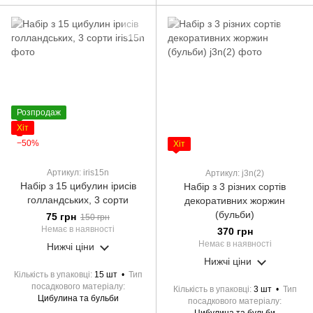
Розпродаж
Хіт
−50%
Хіт
Артикул: iris15n
Артикул: j3n(2)
Набір з 15 цибулин ірисів
Набір з 3 різних сортів
голландських, 3 сорти
декоративних жоржин
(бульби)
75 грн
150 грн
Немає в наявності
370 грн
Немає в наявності
Нижчі ціни
Нижчі ціни
Кількість в упаковці
15 шт
Тип
посадкового матеріалу
Кількість в упаковці
3 шт
Тип
Цибулина та бульби
посадкового матеріалу