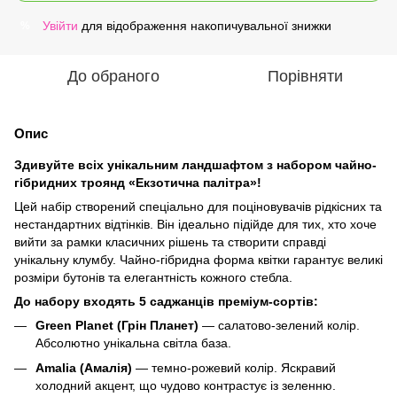
Увійти
для відображення накопичувальної знижки
%
До обраного
Порівняти
Опис
Здивуйте всіх унікальним ландшафтом з набором чайно-
гібридних троянд «Екзотична палітра»!
Цей набір створений спеціально для поціновувачів рідкісних та
нестандартних відтінків. Він ідеально підійде для тих, хто хоче
вийти за рамки класичних рішень та створити справді
унікальну клумбу. Чайно-гібридна форма квітки гарантує великі
розміри бутонів та елегантність кожного стебла.
До набору входять 5 саджанців преміум-сортів:
Green Planet (Грін Планет)
— салатово-зелений колір.
Абсолютно унікальна світла база.
Amalia (Амалія)
— темно-рожевий колір. Яскравий
холодний акцент, що чудово контрастує із зеленню.