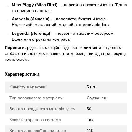
Miss Piggy (Місс Піггі)
— персиково-рожевий колір. Тепла
та приємна пастель.
Amnesia (Амнезія)
— попелясто-бузковий колір.
Надзвичайно складний, модний вінтажний відтінок.
Legenda (Легенда)
— червоний з жовтим реверсом.
Ефектний строкатий контраст.
Переваги:
рідкісні колекційні відтінки, великі квіти на довгих
стеблах, висока ексклюзивність композиції, вигода при покупці
комплектом.
Характеристики
Кількість в упаковці
5 шт
Тип посадкового матеріалу
Саджанець
Висота посадкового матеріалу, см
50
Закрита коренева система
Так
Висота дорослої рослини, см
110